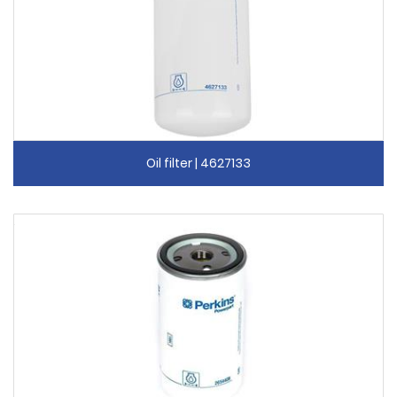
Oil filter | 4627133