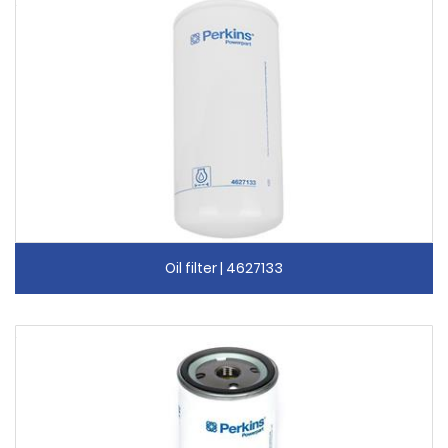
Oil filter | 4627133