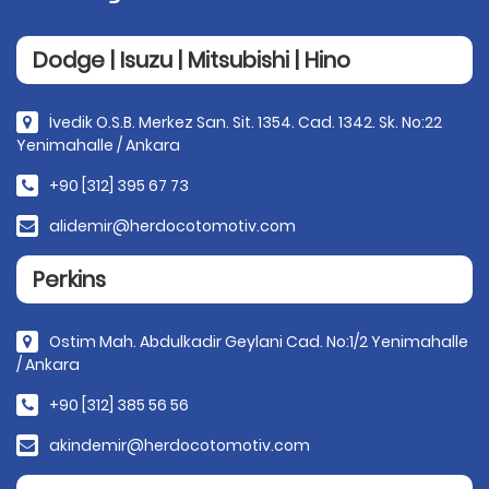
Dodge | Isuzu | Mitsubishi | Hino
İvedik O.S.B. Merkez San. Sit. 1354. Cad. 1342. Sk. No:22
Yenimahalle / Ankara
+90 [312] 395 67 73
alidemir@herdocotomotiv.com
Perkins
Ostim Mah. Abdulkadir Geylani Cad. No:1/2 Yenimahalle
/ Ankara
+90 [312] 385 56 56
akindemir@herdocotomotiv.com