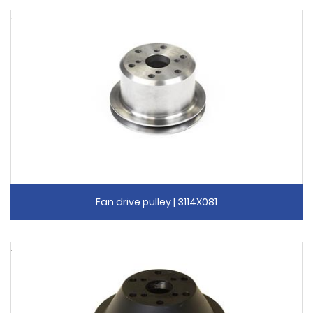
Fan drive pulley | 3114X081