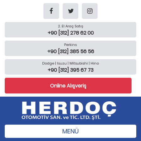
2. El Araç Satış
+90 [312] 278 62 00
Perkins
+90 [312] 385 56 56
Dodge | Isuzu | Mitsubishi | Hino
+90 [312] 395 67 73
Online Alışveriş
MENÜ