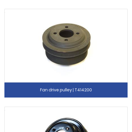
Fan drive pulley | T414200