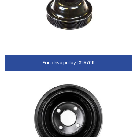
Fan drive pulley | 3115Y011