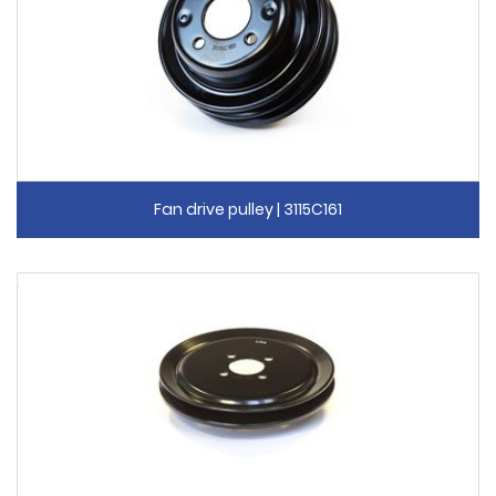
Fan drive pulley | 3115C161