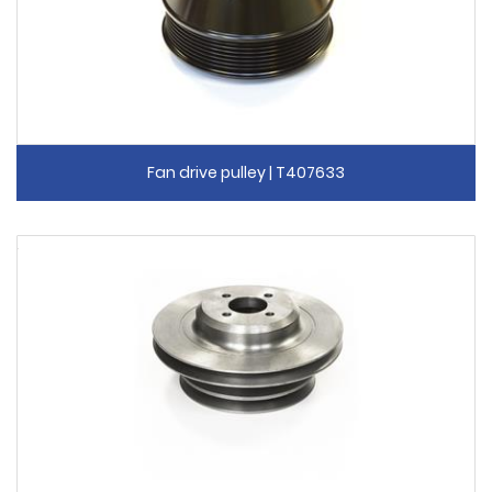
Fan drive pulley | T407633