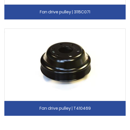
Fan drive pulley | 3115C071
Fan drive pulley | T410469