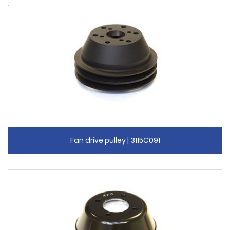
Fan drive pulley | 3115C091