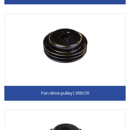
Fan drive pulley | 3115C111