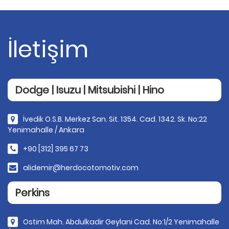
İletişim
Dodge | Isuzu | Mitsubishi | Hino
İvedik O.S.B. Merkez San. Sit. 1354. Cad. 1342. Sk. No:22
Yenimahalle / Ankara
+90 [312] 395 67 73
alidemir@herdocotomotiv.com
Perkins
Ostim Mah. Abdulkadir Geylani Cad. No:1/2 Yenimahalle