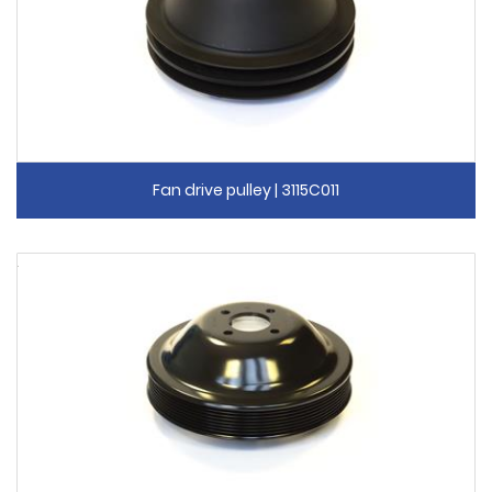
Fan drive pulley | 3115C011