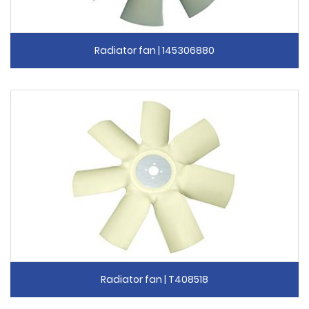
Radiator fan | 145306880
Radiator fan | T408518