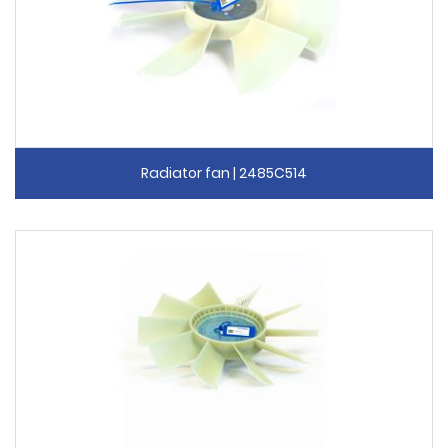
Radiator fan | 2485C514