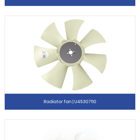
Radiator fan | U45307110