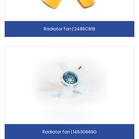
Radiator fan | 2485C818
Radiator fan | 145306690