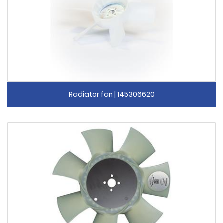
Radiator fan | 145306620