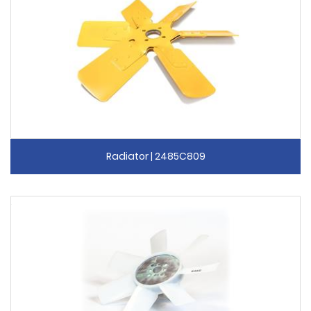
Radiator | 2485C809