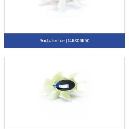
Radiator fan | 145306590