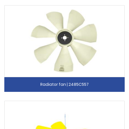
Radiator fan | 2485C557