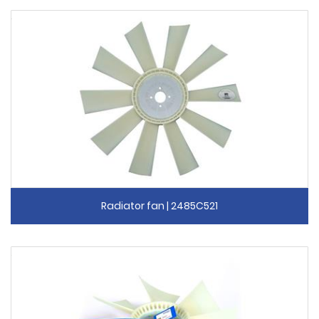
Radiator fan | 2485C521