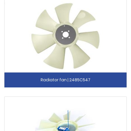
Radiator fan | 2485C547