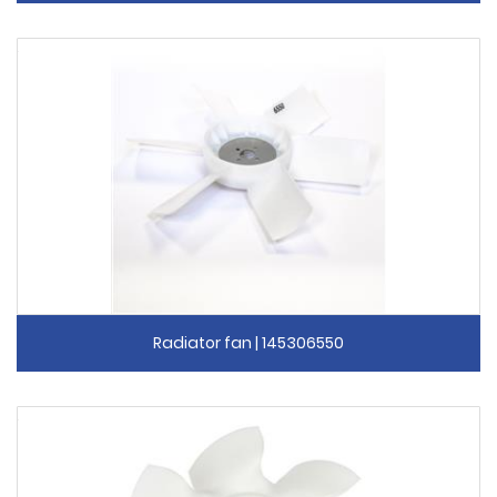
Radiator fan | 145306550