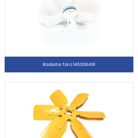
Radiator fan | 145306491