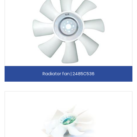
Radiator fan | 2485C536