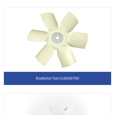
Radiator fan | U45307101