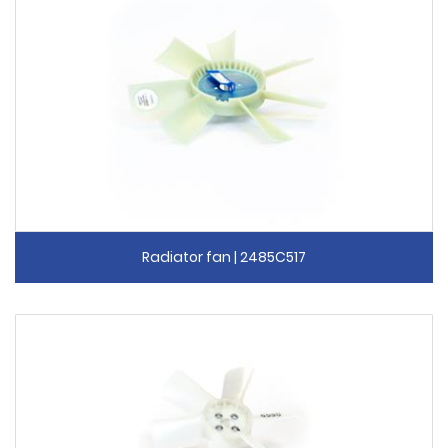
Radiator fan | 2485C517