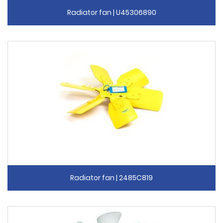
Radiator fan | U45306890
Radiator fan | 2485C819