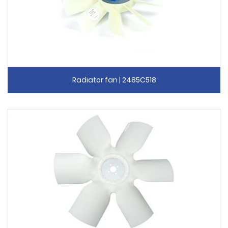
Radiator fan | 2485C518