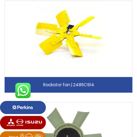
Radiator fan | 2485C914