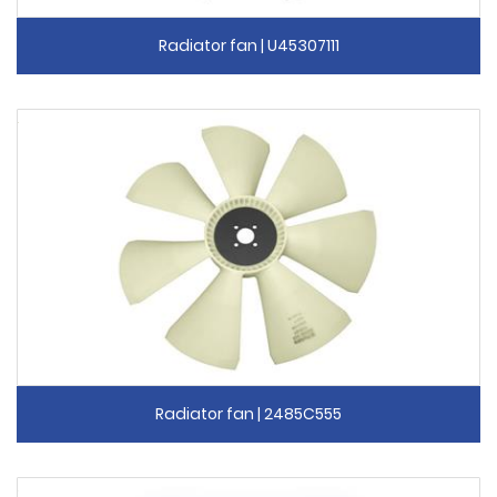
Radiator fan | U45307111
Radiator fan | 2485C555