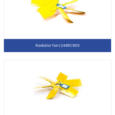
Radiator fan | 2485C903