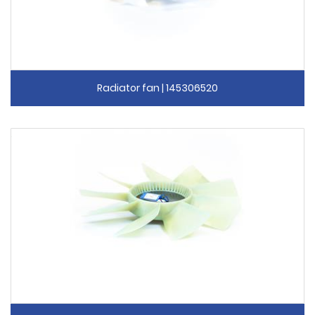
Radiator fan | 145306520