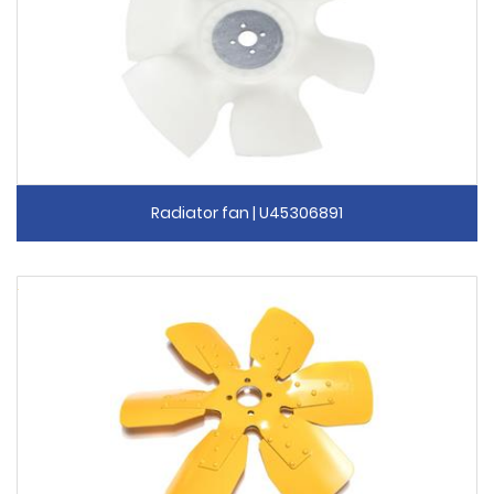
Radiator fan | U45306891