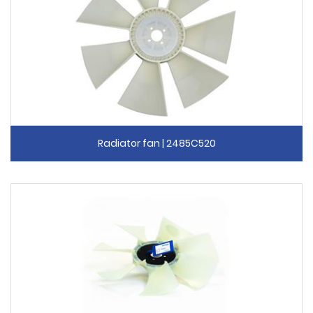
Radiator fan | 2485C520