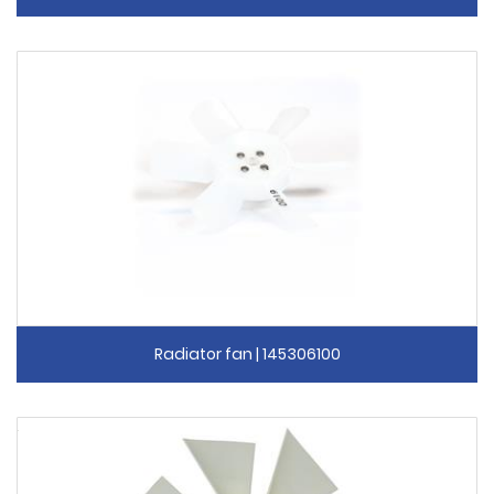
Radiator fan | 145306100