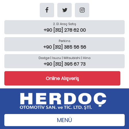
2. El Araç Satış
+90 [312] 278 62 00
Perkins
+90 [312] 385 56 56
Dodge | Isuzu | Mitsubishi | Hino
+90 [312] 395 67 73
Online Alışveriş
MENÜ