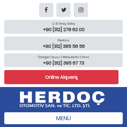
2. El Araç Satış
+90 [312] 278 62 00
Perkins
+90 [312] 385 56 56
Dodge | Isuzu | Mitsubishi | Hino
+90 [312] 395 67 73
Online Alışveriş
MENÜ