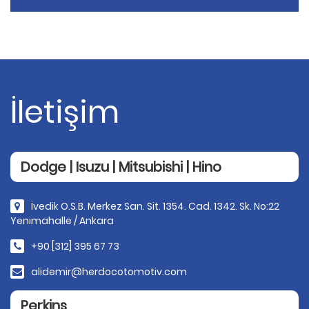
İletişim
Dodge | Isuzu | Mitsubishi | Hino
İvedik O.S.B. Merkez San. Sit. 1354. Cad. 1342. Sk. No:22
Yenimahalle / Ankara
+90 [312] 395 67 73
alidemir@herdocotomotiv.com
Perkins