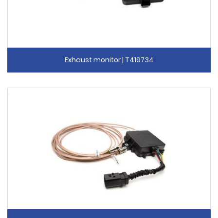
Exhaust monitor | T419734