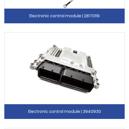
Electronic control module | 28170119
Electronic control module | 3940930