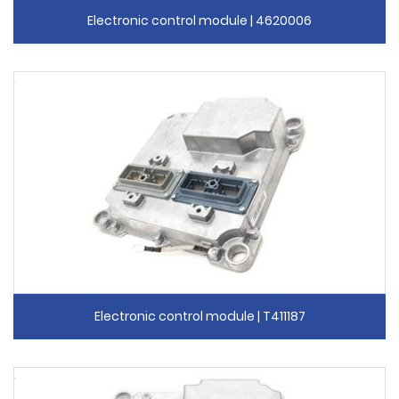
Electronic control module | 4620006
Electronic control module | T411187