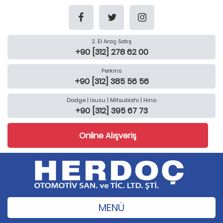
2. El Araç Satış
+90 [312] 278 62 00
Perkins
+90 [312] 385 56 56
Dodge | Isuzu | Mitsubishi | Hino
+90 [312] 395 67 73
Online Alışveriş
MENÜ