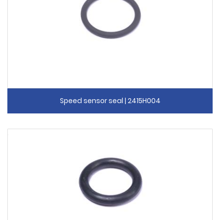
Speed sensor seal | 2415H004