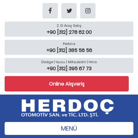
2. El Araç Satış
+90 [312] 278 62 00
Perkins
+90 [312] 385 56 56
Dodge | Isuzu | Mitsubishi | Hino
+90 [312] 395 67 73
Online Alışveriş
MENÜ