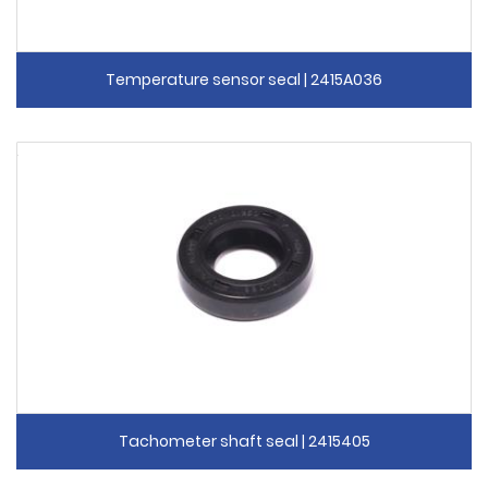
Temperature sensor seal | 2415A036
Tachometer shaft seal | 2415405