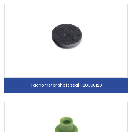
Tachometer shaft seal | 120996120