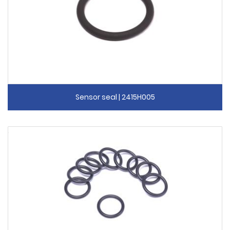
Sensor seal | 2415H005