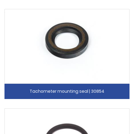
Tachometer mounting seal | 30854