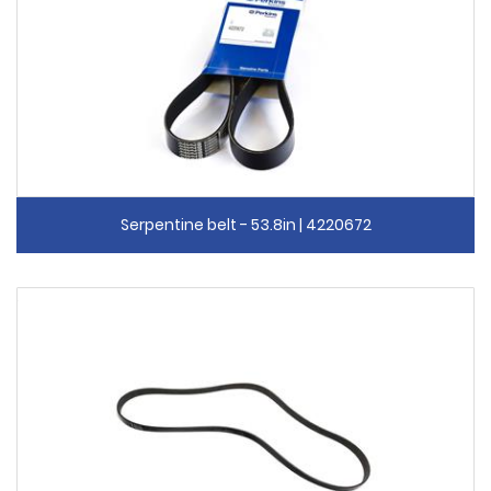
Serpentine belt - 53.8in | 4220672