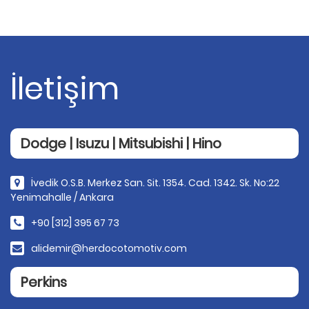
İletişim
Dodge | Isuzu | Mitsubishi | Hino
İvedik O.S.B. Merkez San. Sit. 1354. Cad. 1342. Sk. No:22
Yenimahalle / Ankara
+90 [312] 395 67 73
alidemir@herdocotomotiv.com
Perkins