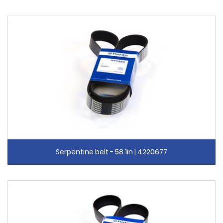
Serpentine belt - 58.1in | 4220677