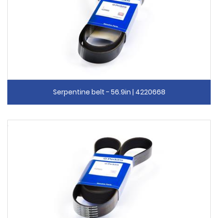
Serpentine belt - 56.9in | 4220668