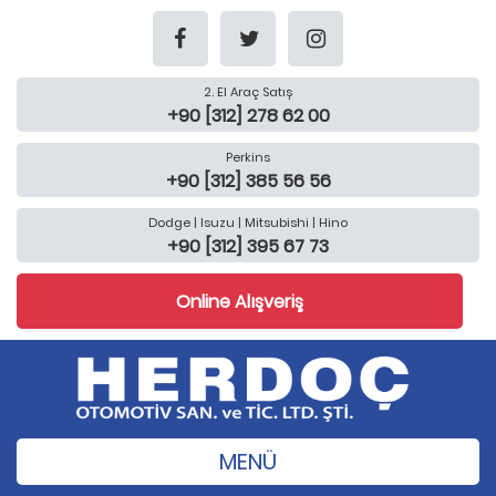
2. El Araç Satış
+90 [312] 278 62 00
Perkins
+90 [312] 385 56 56
Dodge | Isuzu | Mitsubishi | Hino
+90 [312] 395 67 73
Online Alışveriş
MENÜ