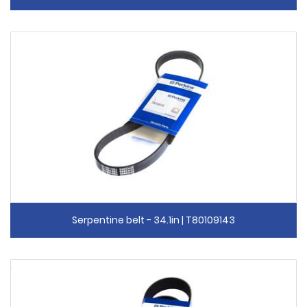
Serpentine belt - 34.1in | T80109143