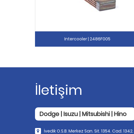
Intercooler | 2486F005
İletişim
Dodge | Isuzu | Mitsubishi | Hino
İvedik O.S.B. Merkez San. Sit. 1354. Cad. 1342.