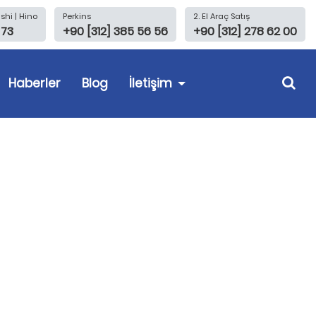
shi | Hino
Perkins
2. El Araç Satış
 73
+90 [312] 385 56 56
+90 [312] 278 62 00
Haberler
Blog
İletişim