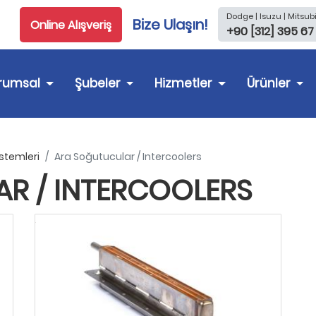
Dodge | Isuzu | Mitsubi
Bize Ulaşın!
Online Alışveriş
+90 [312] 395 67
rumsal
Şubeler
Hizmetler
Ürünler
stemleri
Ara Soğutucular / Intercoolers
R / INTERCOOLERS