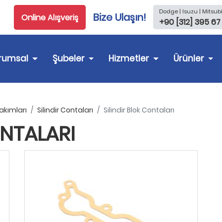
Dodge | Isuzu | Mitsubi
Bize Ulaşın!
Online Alışveriş
+90 [312] 395 67
rumsal
Şubeler
Hizmetler
Ürünler
akımları
Silindir Contaları
Silindir Blok Contaları
ONTALARI