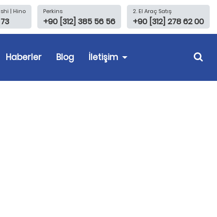
shi | Hino
Perkins
2. El Araç Satış
 73
+90 [312] 385 56 56
+90 [312] 278 62 00
Haberler
Blog
İletişim