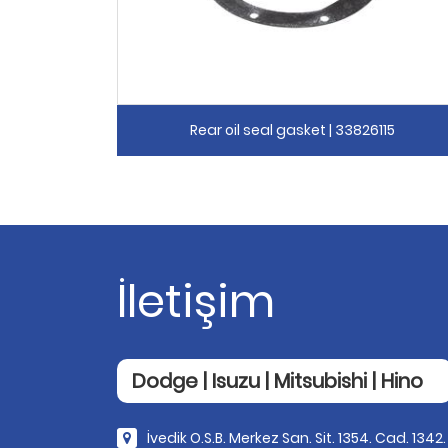
Rear oil seal gasket | 33826115
İletişim
Dodge | Isuzu | Mitsubishi | Hino
İvedik O.S.B. Merkez San. Sit. 1354. Cad. 1342.