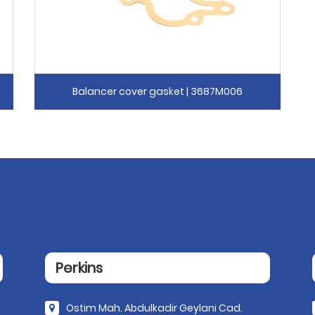
Balancer cover gasket | 3687M006
Perkins
Ostim Mah. Abdulkadir Geylani Cad.