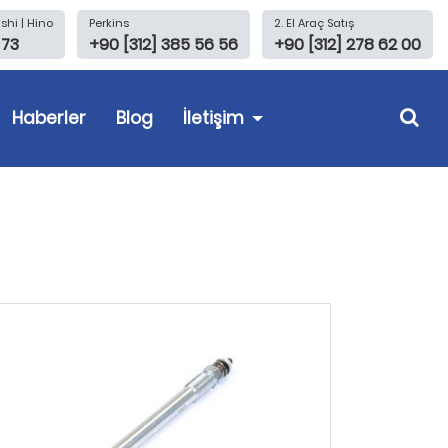
shi | Hino
Perkins
2. El Araç Satış
 73
+90 [312] 385 56 56
+90 [312] 278 62 00
Haberler
Blog
İletişim