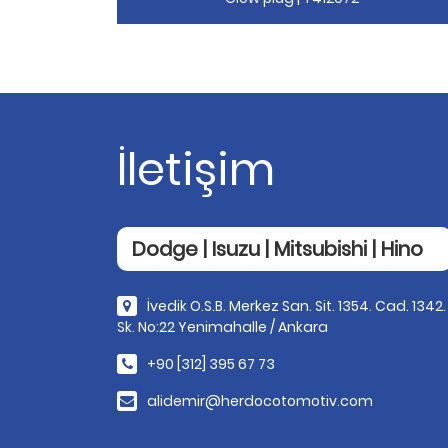
İletişim
Dodge | Isuzu | Mitsubishi | Hino
İvedik O.S.B. Merkez San. Sit. 1354. Cad. 1342.
Sk. No:22 Yenimahalle / Ankara
+90 [312] 395 67 73
alidemir@herdocotomotiv.com