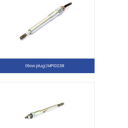
Glow plug | MP10238