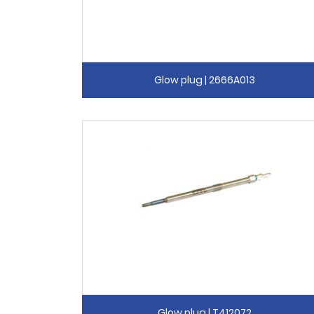
Glow plug | 2666A013
Glow plug | T412072