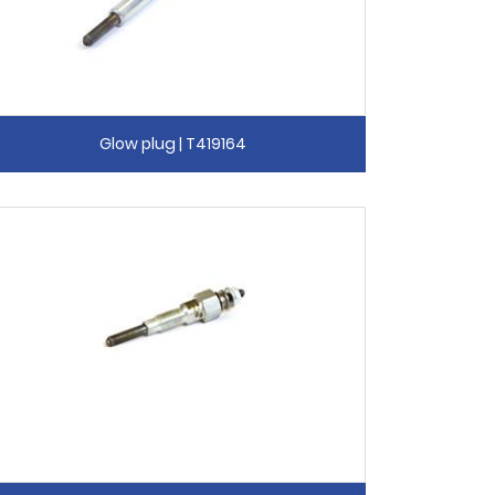
Glow plug | T419164