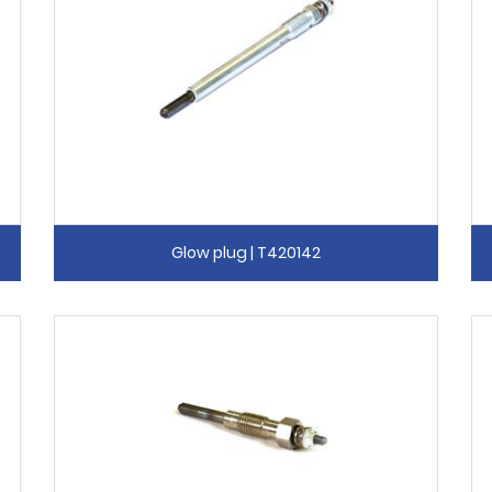
Glow plug | T420142