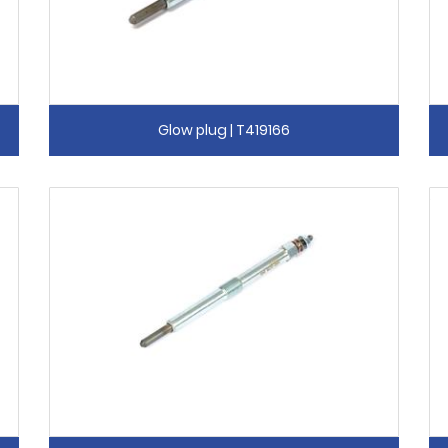
Glow plug | T419166