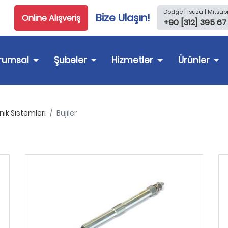
Dodge | Isuzu | Mitsubi
Bize Ulaşın!
Online Alışveriş
+90 [312] 395 67
rumsal
Şubeler
Hizmetler
Ürünler
onik Sistemleri
Bujiler