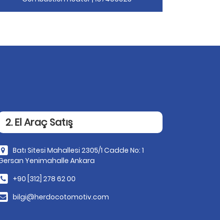
2. El Araç Satış
Batı Sitesi Mahallesi 2305/1 Cadde No: 1
Gersan Yenimahalle Ankara
+90 [312] 278 62 00
bilgi@herdocotomotiv.com