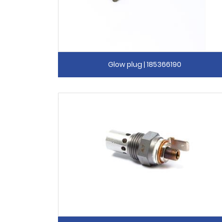
Glow plug | 185366190