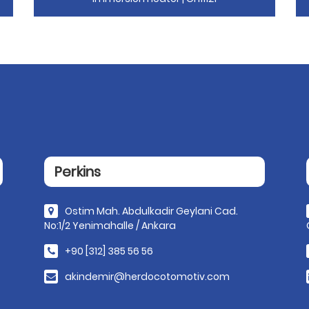
Perkins
Ostim Mah. Abdulkadir Geylani Cad.
No:1/2 Yenimahalle / Ankara
+90 [312] 385 56 56
akindemir@herdocotomotiv.com