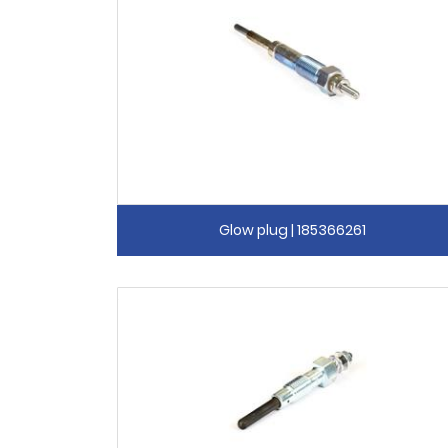
Glow plug | 185366261