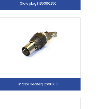
Glow plug | 185366250
Intake heater | 2666103