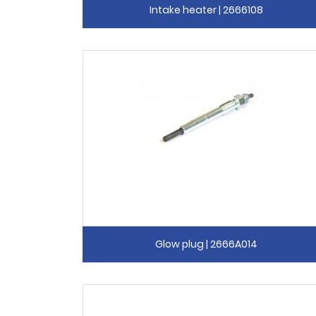
Intake heater | 2666108
Glow plug | 2666A014