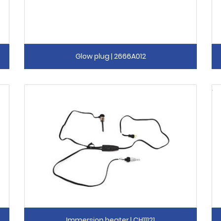
Glow plug | 2666A012
Immersion heater | CH11121