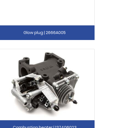
Glow plug | 2666A005
Combustion heater | 137406023