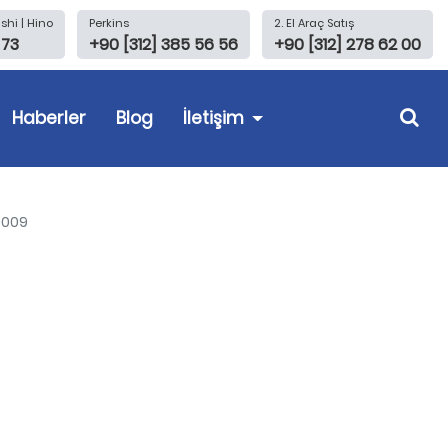
shi | Hino
Perkins
2. El Araç Satış
 73
+90 [312] 385 56 56
+90 [312] 278 62 00
Haberler
Blog
İletişim
6009