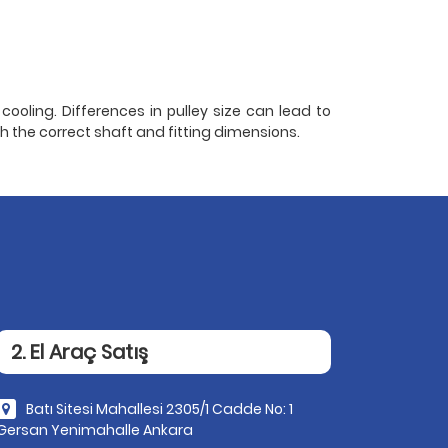
ooling. Differences in pulley size can lead to
th the correct shaft and fitting dimensions.
2. El Araç Satış
Batı Sitesi Mahallesi 2305/1 Cadde No: 1
Gersan Yenimahalle Ankara