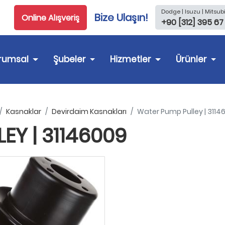
Dodge | Isuzu | Mitsubi
Bize Ulaşın!
Online Alışveriş
+90 [312] 395 67
rumsal
Şubeler
Hizmetler
Ürünler
Kasnaklar
Devirdaim Kasnakları
Water Pump Pulley | 3114
EY | 31146009