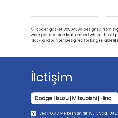
Oil cooler gasket 3686A509 designed from high
worn gaskets can leak around where the oil pi
block, and oil filter. Designed for long reliable life
İletişim
Dodge | Isuzu | Mitsubishi | Hino
İvedik O.S.B. Merkez San. Sit. 1354. Cad. 1342.