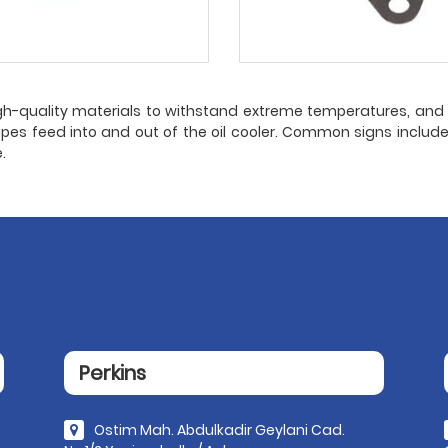
-quality materials to withstand extreme temperatures, and pr
pes feed into and out of the oil cooler. Common signs include o
.
Perkins
Ostim Mah. Abdulkadir Geylani Cad.