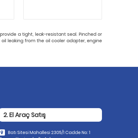
ovide a tight, leak-resistant seal. Pinched or
il leaking from the oil cooler adapter, engine
2. El Araç Satış
Batı Sitesi Mahallesi 2305/1 Cadde No: 1