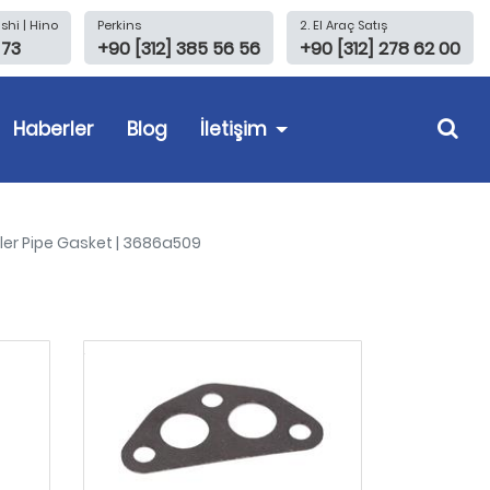
shi | Hino
Perkins
2. El Araç Satış
 73
+90 [312] 385 56 56
+90 [312] 278 62 00
Haberler
Blog
İletişim
oler Pipe Gasket | 3686a509