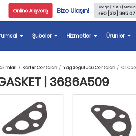
Dodge | Isuzu | Mitsubi
Bize Ulaşın!
Online Alışveriş
+90 [312] 395 67
rumsal
Şubeler
Hizmetler
Ürünler
akımları
Karter Contaları
Yağ Soğutucu Contaları
Oil Co
 GASKET | 3686A509