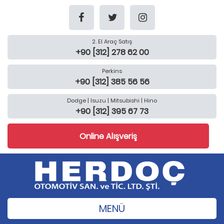
2. El Araç Satış
+90 [312] 278 62 00
Perkins
+90 [312] 385 56 56
Dodge | Isuzu | Mitsubishi | Hino
+90 [312] 395 67 73
Online Alışveriş
MENÜ