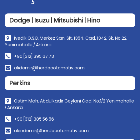
Dodge | Isuzu | Mitsubishi | Hino
İvedik O.S.B. Merkez San. Sit. 1354. Cad. 1342. Sk. No:22
Yenimahalle / Ankara
+90 [312] 395 67 73
alidemir@herdocotomotiv.com
Perkins
Ostim Mah. Abdulkadir Geylani Cad. No:1/2 Yenimahalle
/ Ankara
+90 [312] 385 56 56
akindemir@herdocotomotiv.com